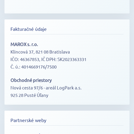
Fakturačné údaje
MAROX s. r.o.
Klincová 37, 821 08 Bratislava
IČO: 46367853, IČ DPH: SK2023363331
Č. ú.: 4014669176/7500
Obchodné priestory
Nová cesta 97/6 - areál LogPark a.s.
925 28 Pusté Úľany
Partnerské weby