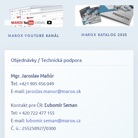
MAROX KATALOG 2025
MAROX YOUTUBE KANÁL
Objednávky / Technická podpora
Mgr. Jaroslav Maňúr
T
el: +421 905 456 049
E-mail:
jaroslav.manur@marox.sk
Kontakt pre ČR:
Ľubomír Seman
Tel: + 420 722 477 155
E-mail:
lubomir.seman@marox.cz
Č. ú.: 255258927/0300