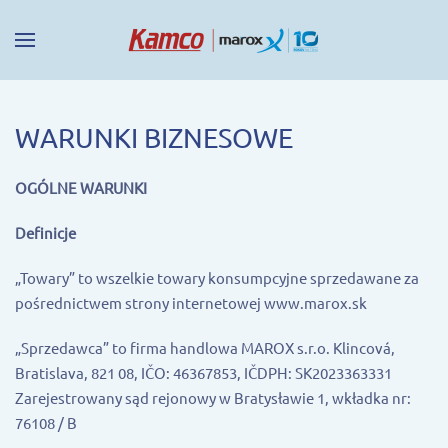
WARUNKI BIZNESOWE
OGÓLNE WARUNKI
Definicje
„Towary” to wszelkie towary konsumpcyjne sprzedawane za
pośrednictwem strony internetowej www.marox.sk
„Sprzedawca” to firma handlowa MAROX s.r.o. Klincová,
Bratislava, 821 08, IČO: 46367853, IČDPH: SK2023363331
Zarejestrowany sąd rejonowy w Bratysławie 1, wkładka nr:
76108 / B