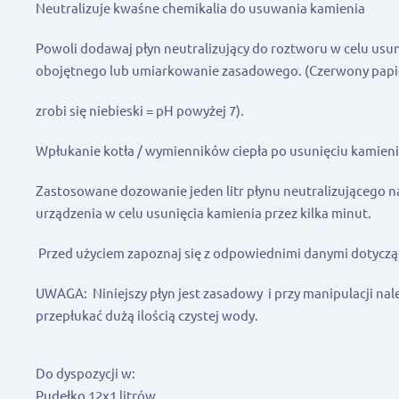
Neutralizuje kwaśne chemikalia do usuwania kamienia
Powoli dodawaj płyn neutralizujący do roztworu w celu usu
obojętnego lub umiarkowanie zasadowego. (Czerwony pap
zrobi się niebieski = pH powyżej 7).
Wpłukanie kotła / wymienników ciepła po usunięciu kamien
Zastosowane dozowanie jeden litr płynu neutralizującego n
urządzenia w celu usunięcia kamienia przez kilka minut.
Przed użyciem zapoznaj się z odpowiednimi danymi dotycz
UWAGA: Niniejszy płyn jest zasadowy i przy manipulacji nale
przepłukać dużą ilością czystej wody.
Do dyspozycji w:
Pudełko 12x1 litrów