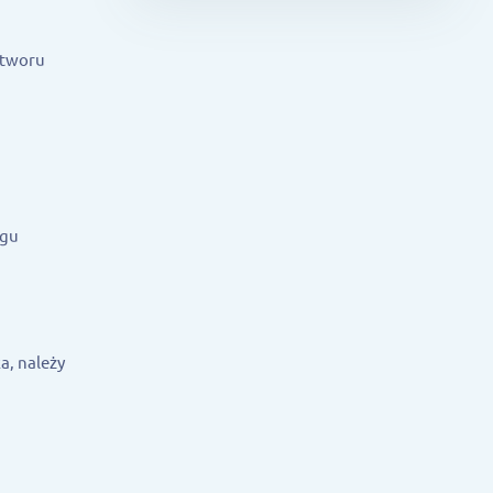
ztworu
egu
a, należy