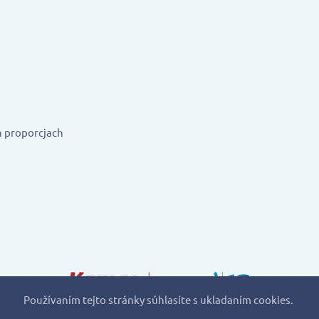
h proporcjach
Používaním tejto stránky súhlasíte s ukladaním cookies.
MAROX, s.r.o., Klincová 37, 821 08 Bratislava
© 2018