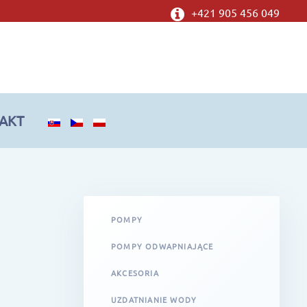
+421 905 456 049
AKT
POMPY
POMPY ODWAPNIAJĄCE
AKCESORIA
UZDATNIANIE WODY