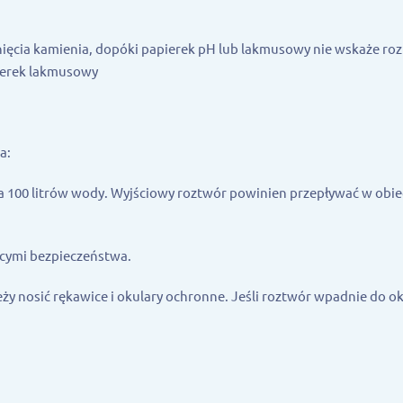
nięcia kamienia, dopóki papierek pH lub lakmusowy nie wskaże ro
ierek lakmusowy
ia:
a 100 litrów wody. Wyjściowy roztwór powinien przepływać w obi
ącymi bezpieczeństwa.
ży nosić rękawice i okulary ochronne. Jeśli roztwór wpadnie do ok