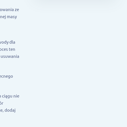
osowania ze
snej masy
wody dla
oces ten
o usuwania
becnego
 ciągu nie
ór
e, dodaj