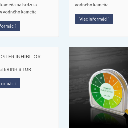
kameňa na hrdzu a
vodného kameňa
ny vodného kameňa
Viac informácií
nformácií
OSTER INHIBITOR
STER INHIBITOR
nformácií