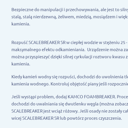
Bezpieczne do manipulacji i przechowywania, ale jest to silny
stalą, stalą nierdzewną, żeliwem, miedzią, mosiądzem i wi
kamienia.
Rozpuść SCALEBREAKER SR w ciepłej wodzie w stężeniu 25 - 
maksymalnego efektu odkamieniania. Urządzenie można za
można przyspieszyć dzięki silnej cyrkulacji roztworu kwa
kamienia.
Kiedy kamień wodny się rozpuści, dochodzi do uwolnienia t
kamienia wodnego. Kontroluj objętość piany jeśli rozpoczni
Jeśli wystąpi problem, dodaj KAMCO FOAMBREAKER. Proces 
dochodzi do uwalniania się dwutlenku węgla (można zoba
SCALEBREAKER jest wciąż różowy. Jeśli osady nie zostały ca
wicej SCALEBREAKER SR lub powtórz proces czyszczenia.