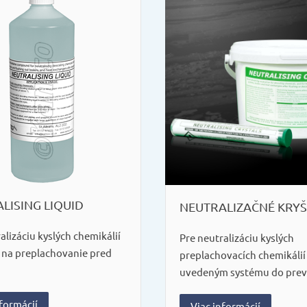
LISING LIQUID
NEUTRALIZAČNÉ KRYŠ
alizáciu kyslých chemikálií
Pre neutralizáciu kyslých
 na preplachovanie pred
preplachovacích chemikálií
uvedeným systému do prev
nformácií
Viac informácií