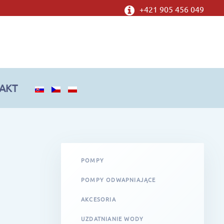
+421 905 456 049
AKT
POMPY
POMPY ODWAPNIAJĄCE
AKCESORIA
UZDATNIANIE WODY