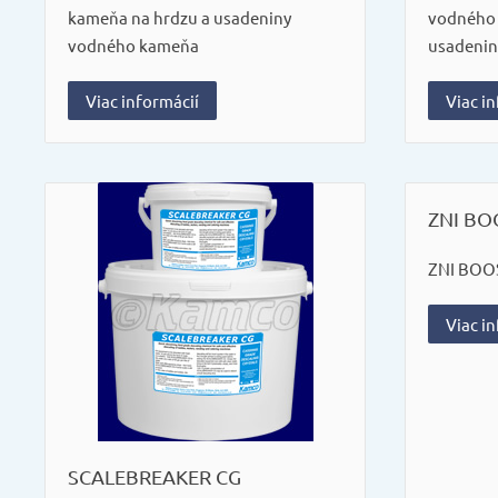
kameňa na hrdzu a usadeniny
vodného 
vodného kameňa
usadeni
Viac informácií
Viac i
ZNI BO
ZNI BOO
Viac i
SCALEBREAKER CG