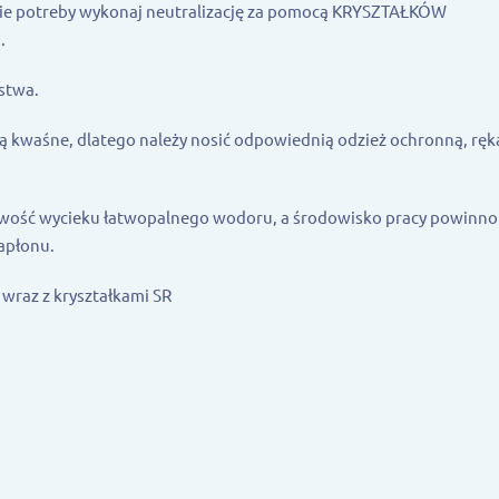
zie potreby wykonaj neutralizację za pomocą KRYSZTAŁKÓW
ą.
stwa.
ą kwaśne, dlatego należy nosić odpowiednią odzież ochronną, rę
iwość wycieku łatwopalnego wodoru, a środowisko pracy powinno
apłonu.
 wraz z kryształkami SR