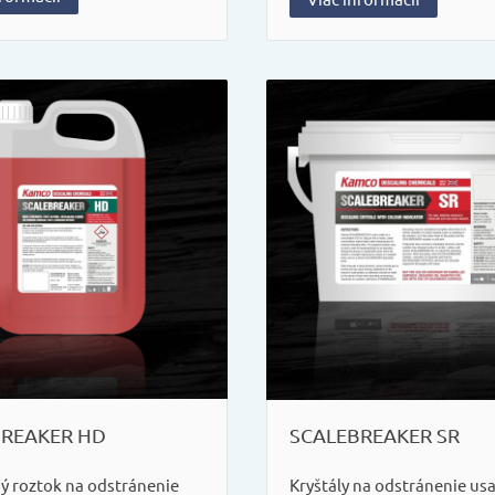
BREAKER HD
SCALEBREAKER SR
ný roztok na odstránenie
Kryštály na odstránenie us