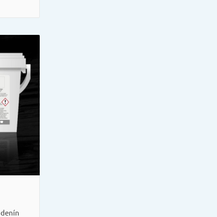
adenín