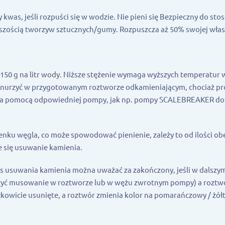
 kwas, jeśli rozpuści się w wodzie. Nie pieni się Bezpieczny do st
ększością tworzyw sztucznych/gumy. Rozpuszcza aż 50% swojej wła
150 g na litr wody. Niższe stężenie wymaga wyższych temperatur 
nurzyć w przygotowanym roztworze odkamieniającym, chociaż pr
su za pomocą odpowiedniej pompy, jak np. pompy SCALEBREAKER d
lenku węgla, co może spowodować pienienie, zależy to od ilości o
e się usuwanie kamienia.
usuwania kamienia można uważać za zakończony, jeśli w dalszym
czyć musowanie w roztworze lub w wężu zwrotnym pompy) a roztw
łkowicie usunięte, a roztwór zmienia kolor na pomarańczowy / żółt