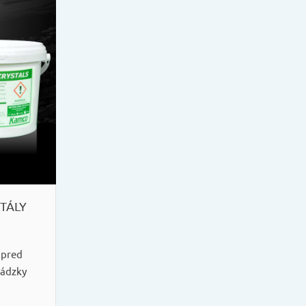
TÁLY
 pred
ádzky