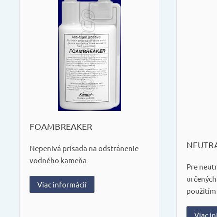
FOAMBREAKER
NEUTRA
Nepenivá prísada na odstránenie
vodného kameňa
Pre neutr
určených
Viac informácií
použitím
Viac i