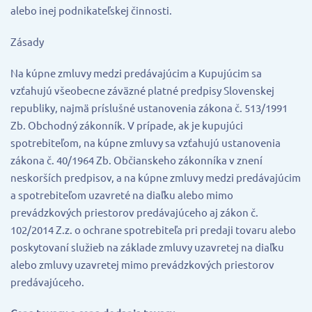
alebo inej podnikateľskej činnosti.
Zásady
Na kúpne zmluvy medzi predávajúcim a Kupujúcim sa
vzťahujú všeobecne záväzné platné predpisy Slovenskej
republiky, najmä príslušné ustanovenia zákona č. 513/1991
Zb. Obchodný zákonník. V prípade, ak je kupujúci
spotrebiteľom, na kúpne zmluvy sa vzťahujú ustanovenia
zákona č. 40/1964 Zb. Občianskeho zákonníka v znení
neskorších predpisov, a na kúpne zmluvy medzi predávajúcim
a spotrebiteľom uzavreté na diaľku alebo mimo
prevádzkových priestorov predávajúceho aj zákon č.
102/2014 Z.z. o ochrane spotrebiteľa pri predaji tovaru alebo
poskytovaní služieb na základe zmluvy uzavretej na diaľku
alebo zmluvy uzavretej mimo prevádzkových priestorov
predávajúceho.