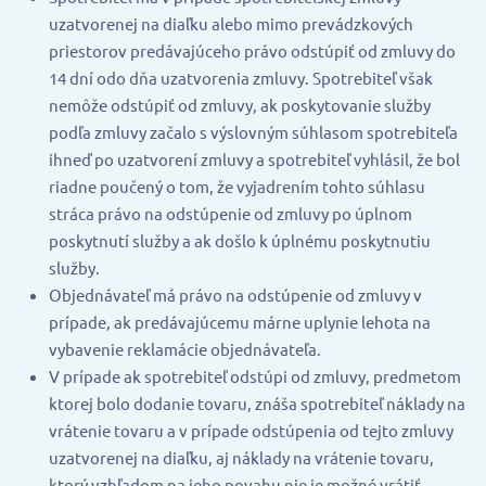
uzatvorenej na diaľku alebo mimo prevádzkových
priestorov predávajúceho právo odstúpiť od zmluvy do
14 dní odo dňa uzatvorenia zmluvy. Spotrebiteľ však
nemôže odstúpiť od zmluvy, ak poskytovanie služby
podľa zmluvy začalo s výslovným súhlasom spotrebiteľa
ihneď po uzatvorení zmluvy a spotrebiteľ vyhlásil, že bol
riadne poučený o tom, že vyjadrením tohto súhlasu
stráca právo na odstúpenie od zmluvy po úplnom
poskytnutí služby a ak došlo k úplnému poskytnutiu
služby.
Objednávateľ má právo na odstúpenie od zmluvy v
prípade, ak predávajúcemu márne uplynie lehota na
vybavenie reklamácie objednávateľa.
V prípade ak spotrebiteľ odstúpi od zmluvy, predmetom
ktorej bolo dodanie tovaru, znáša spotrebiteľ náklady na
vrátenie tovaru a v prípade odstúpenia od tejto zmluvy
uzatvorenej na diaľku, aj náklady na vrátenie tovaru,
ktorý vzhľadom na jeho povahu nie je možné vrátiť