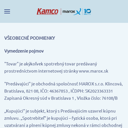
VŠEOBECNÉ PODMIENKY
Vymedzenie pojmov
"Tovar" je akýkoľvek spotrebný tovar predávaný
prostredníctvom internetovej stránky www.marox.sk
"Predávajúci" je obchodná spoločnosť MAROX s.r.o. Klincová,
Bratislava, 821 08, IČO: 46367853 , IČDPH: SK2023363331
Zapísaná Okresný súd v Bratislava 1 , Vložka číslo: 76108/B
„Kupujúci“ je subjekt, ktorý s Predávajúcim uzavrel kúpnu
zmluvu. „Spotrebiteľ“ je kupujúci – fyzická osoba, ktorá pri
uzatváraní a plnení kúpnej zmluvy nekoná v rámci obchodnej