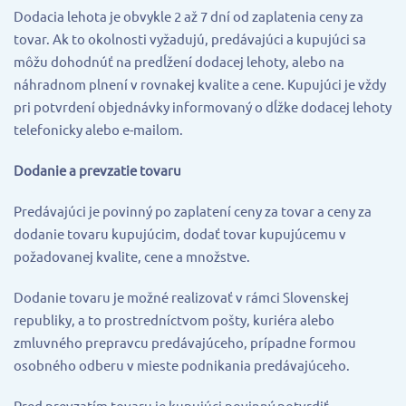
Dodacia lehota je obvykle 2 až 7 dní od zaplatenia ceny za
tovar. Ak to okolnosti vyžadujú, predávajúci a kupujúci sa
môžu dohodnúť na predĺžení dodacej lehoty, alebo na
náhradnom plnení v rovnakej kvalite a cene. Kupujúci je vždy
pri potvrdení objednávky informovaný o dĺžke dodacej lehoty
telefonicky alebo e-mailom.
Dodanie a prevzatie tovaru
Predávajúci je povinný po zaplatení ceny za tovar a ceny za
dodanie tovaru kupujúcim, dodať tovar kupujúcemu v
požadovanej kvalite, cene a množstve.
Dodanie tovaru je možné realizovať v rámci Slovenskej
republiky, a to prostredníctvom pošty, kuriéra alebo
zmluvného prepravcu predávajúceho, prípadne formou
osobného odberu v mieste podnikania predávajúceho.
Pred prevzatím tovaru je kupujúci povinný potvrdiť