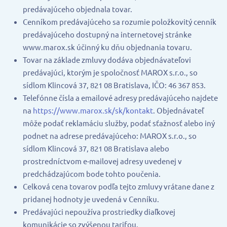
predávajúceho objednala tovar.
Cenníkom predávajúceho sa rozumie položkovitý cenník
predávajúceho dostupný na internetovej stránke
www.marox.sk účinný ku dňu objednania tovaru.
Tovar na základe zmluvy dodáva objednávateľovi
predávajúci, ktorým je spoločnosť MAROX s.r.o., so
sídlom Klincová 37, 821 08 Bratislava, IČO: 46 367 853.
Telefónne čísla a emailové adresy predávajúceho najdete
na
https://www.marox.sk/sk/kontakt
. Objednávateľ
môže podať reklamáciu služby, podať sťažnosť alebo iný
podnet na adrese predávajúceho: MAROX s.r.o., so
sídlom Klincová 37, 821 08 Bratislava alebo
prostredníctvom e-mailovej adresy uvedenej v
predchádzajúcom bode tohto poučenia.
Celková cena tovarov podľa tejto zmluvy vrátane dane z
pridanej hodnoty je uvedená v Cenníku.
Predávajúci nepoužíva prostriedky diaľkovej
komunikácie so zvýšenou tarifou.