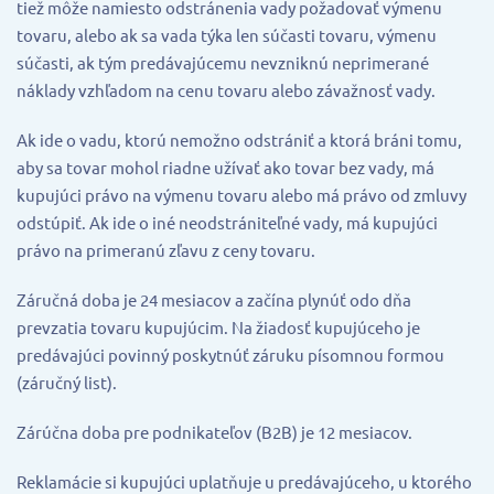
tiež môže namiesto odstránenia vady požadovať výmenu
tovaru, alebo ak sa vada týka len súčasti tovaru, výmenu
súčasti, ak tým predávajúcemu nevzniknú neprimerané
náklady vzhľadom na cenu tovaru alebo závažnosť vady.
Ak ide o vadu, ktorú nemožno odstrániť a ktorá bráni tomu,
aby sa tovar mohol riadne užívať ako tovar bez vady, má
kupujúci právo na výmenu tovaru alebo má právo od zmluvy
odstúpiť. Ak ide o iné neodstrániteľné vady, má kupujúci
právo na primeranú zľavu z ceny tovaru.
Záručná doba je 24 mesiacov a začína plynúť odo dňa
prevzatia tovaru kupujúcim. Na žiadosť kupujúceho je
predávajúci povinný poskytnúť záruku písomnou formou
(záručný list).
Zárúčna doba pre podnikateľov (B2B) je 12 mesiacov.
Reklamácie si kupujúci uplatňuje u predávajúceho, u ktorého