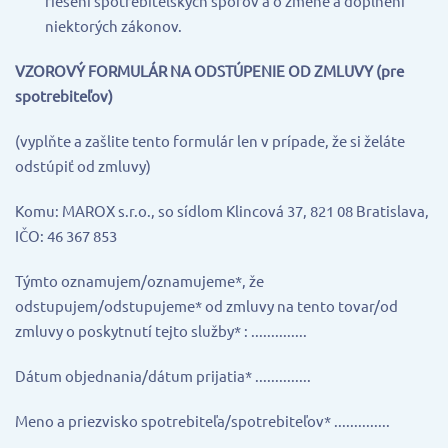
riešení spotrebiteľských sporov a o zmene a doplnení
niektorých zákonov.
VZOROVÝ FORMULÁR NA ODSTÚPENIE OD ZMLUVY (pre
spotrebiteľov)
(vyplňte a zašlite tento formulár len v prípade, že si želáte
odstúpiť od zmluvy)
Komu: MAROX s.r.o., so sídlom Klincová 37, 821 08 Bratislava,
IČO: 46 367 853
Týmto oznamujem/oznamujeme*, že
odstupujem/odstupujeme* od zmluvy na tento tovar/od
zmluvy o poskytnutí tejto služby* : ..............
Dátum objednania/dátum prijatia* ..............
Meno a priezvisko spotrebiteľa/spotrebiteľov* ..............