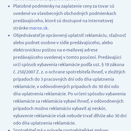
Platobné podmienky na zaplatenie ceny za tovar sú
uvedené vo všeobecných obchodných podmienkach
predávajúceho, ktoré sú dostupné na internetovej
stránke
marox.sk
.
Objednávateľ je oprávnený uplatniť reklamáciu, sťažnosť
alebo podnet osobne v sídle predávajúceho, alebo
elektronickou poštou na e-mailovej adrese
predávajúceho uvedenej v tomto poučení. Predávajúci
určí spôsob vybavenia reklamácie podľa ust. § 18 zákona
č. 250/2007 Z. z. o ochrane spotrebiteľa ihneď, v zložitých
prípadoch do 3 pracovných dní odo dňa uplatnenia
reklamácie, v odôvodnených prípadoch do 30 dní odo
dňa uplatnenia reklamácie. Po určení spôsobu vybavenia
reklamácie sa reklamácia vybaví ihneď, v odôvodnených
prípadoch možno reklamáciu vybaviť aj neskôr,
vybavenie reklamácie však nebude trvať dlhšie ako 30 dní
odo dňa uplatnenia reklamácie.
Spotrebiteľ má v prípade spotrebiteľskej zmluvy