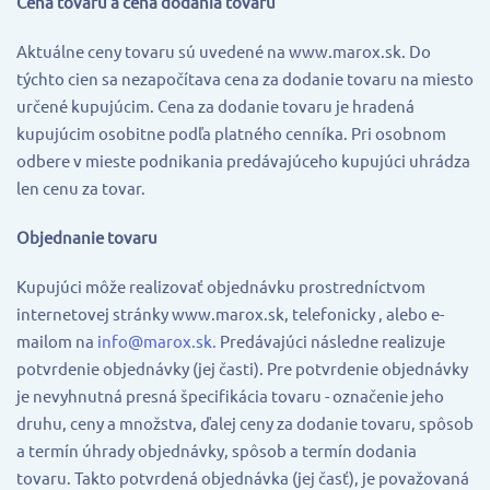
Cena tovaru a cena dodania tovaru
Aktuálne ceny tovaru sú uvedené na www.marox.sk. Do
týchto cien sa nezapočítava cena za dodanie tovaru na miesto
určené kupujúcim. Cena za dodanie tovaru je hradená
kupujúcim osobitne podľa platného cenníka. Pri osobnom
odbere v mieste podnikania predávajúceho kupujúci uhrádza
len cenu za tovar.
Objednanie tovaru
Kupujúci môže realizovať objednávku prostredníctvom
internetovej stránky www.marox.sk, telefonicky , alebo e-
mailom na
info@marox.sk
.
Predávajúci následne realizuje
potvrdenie objednávky (jej časti). Pre potvrdenie objednávky
je nevyhnutná presná špecifikácia tovaru - označenie jeho
druhu, ceny a množstva, ďalej ceny za dodanie tovaru, spôsob
a termín úhrady objednávky, spôsob a termín dodania
tovaru. Takto potvrdená objednávka (jej časť), je považovaná