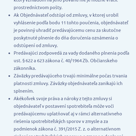
prostredníctvom pošty.
Ak Objednávateľ odstúpi od zmluvy, v ktorej urobil
vyhlásenie podľa bodu 11 tohto poučenia, objednávateľ
je povinný uhradiť predávajúcemu cenu za skutočne
poskytnuté plnenie do dňa doručenia oznámenia o
odstúpení od zmluvy.
Predávajúci zodpovedá za vady dodaného plnenia podľa
ust. § 622 a 623 zákona č. 40/1964 Zb. Občianskeho
zákonníka.
Záväzky predávajúceho trvajú minimálne počas trvania
platnosti zmluvy. Záväzky objednávateľa zanikajú ich
splnením.
Akékoľvek svoje práva a nároky z tejto zmluvy si
objednávateľ v postavení spotrebiteľa môže voči
predávajúcemu uplatňovať aj v rámci alternatívneho
riešenia spotrebiteľských sporov v zmysle a za
podmienok zákona č. 391/2015 Z. z. o alternatívnom