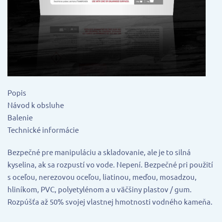
Popis
Návod k obsluhe
Balenie
Technické informácie
Bezpečné pre manipuláciu a skladovanie, ale je to silná
kyselina, ak sa rozpustí vo vode. Nepení. Bezpečné pri použití
s ​​oceľou, nerezovou oceľou, liatinou, meďou, mosadzou,
hliníkom, PVC, polyetylénom a u väčšiny plastov / gum.
Rozpúšťa až 50% svojej vlastnej hmotnosti vodného kameňa.