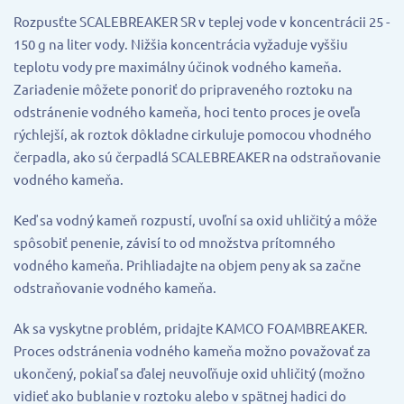
Rozpusťte SCALEBREAKER SR v teplej vode v koncentrácii 25 -
150 g na liter vody. Nižšia koncentrácia vyžaduje vyššiu
teplotu vody pre maximálny účinok vodného kameňa.
Zariadenie môžete ponoriť do pripraveného roztoku na
odstránenie vodného kameňa, hoci tento proces je oveľa
rýchlejší, ak roztok dôkladne cirkuluje pomocou vhodného
čerpadla, ako sú čerpadlá SCALEBREAKER na odstraňovanie
vodného kameňa.
Keď sa vodný kameň rozpustí, uvoľní sa oxid uhličitý a môže
spôsobiť penenie, závisí to od množstva prítomného
vodného kameňa. Prihliadajte na objem peny ak sa začne
odstraňovanie vodného kameňa.
Ak sa vyskytne problém, pridajte KAMCO FOAMBREAKER.
Proces odstránenia vodného kameňa možno považovať za
ukončený, pokiaľ sa ďalej neuvoľňuje oxid uhličitý (možno
vidieť ako bublanie v roztoku alebo v spätnej hadici do