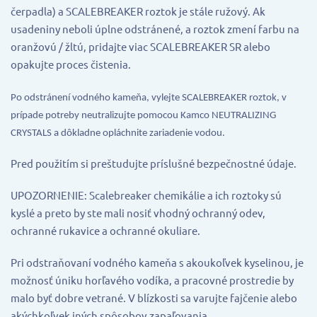
čerpadla) a SCALEBREAKER roztok je stále ružový. Ak
usadeniny neboli úplne odstránené, a roztok zmení farbu na
oranžovú / žltú, pridajte viac SCALEBREAKER SR alebo
opakujte proces čistenia.
Po odstránení vodného kameňa, vylejte SCALEBREAKER roztok, v
prípade potreby neutralizujte pomocou Kamco NEUTRALIZING
CRYSTALS a dôkladne opláchnite zariadenie vodou.
Pred použitím si preštudujte príslušné bezpečnostné údaje.
UPOZORNENIE: Scalebreaker chemikálie a ich roztoky sú
kyslé a preto by ste mali nosiť vhodný ochranný odev,
ochranné rukavice a ochranné okuliare.
Pri odstraňovaní vodného kameňa s akoukoľvek kyselinou, je
možnosť úniku horľavého vodíka, a pracovné prostredie by
malo byť dobre vetrané. V blízkosti sa varujte fajčenie alebo
akýchkoľvek iných spôsobov zapaľovania.