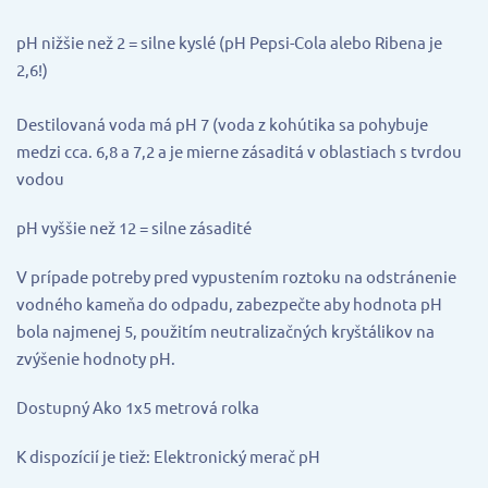
pH nižšie než 2 = silne kyslé (pH Pepsi-Cola alebo Ribena je
2,6!)
Destilovaná voda má pH 7 (voda z kohútika sa pohybuje
medzi cca. 6,8 a 7,2 a je mierne zásaditá v oblastiach s tvrdou
vodou
pH vyššie než 12 = silne zásadité
V prípade potreby pred vypustením roztoku na odstránenie
vodného kameňa do odpadu, zabezpečte aby hodnota pH
bola najmenej 5, použitím neutralizačných kryštálikov na
zvýšenie hodnoty pH.
Dostupný Ako 1x5 metrová rolka
K dispozícií je tiež: Elektronický merač pH