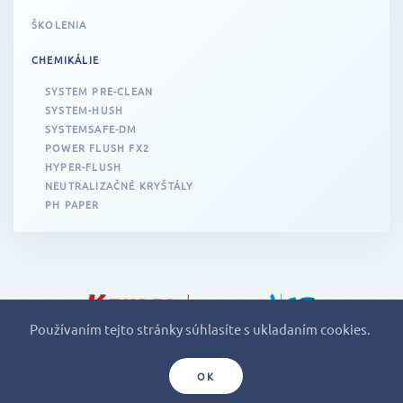
ŠKOLENIA
CHEMIKÁLIE
SYSTEM PRE-CLEAN
SYSTEM-HUSH
SYSTEMSAFE-DM
POWER FLUSH FX2
HYPER-FLUSH
NEUTRALIZAČNÉ KRYŠTÁLY
PH PAPER
Používaním tejto stránky súhlasíte s ukladaním cookies.
MAROX, s.r.o., Klincová 37, 821 08 Bratislava
© 2018
OK