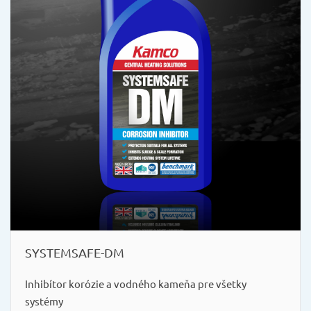
SYSTEMSAFE-DM
Inhibítor korózie a vodného kameňa pre všetky
systémy