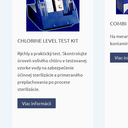
COMBI 
Na meran
CHLORINE LEVEL TEST KIT
kontamin
Rýchly a praktický test. Skontrolujte
Viac i
úroveň voľného chlóru v testovanej
vzorke vody na zabezpečenie
účinnej sterilizácie a primeraného
preplachovania po procese
sterilizácie.
Viac informácií