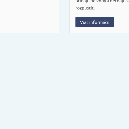
pridajú do vody a nechajú s
rozpustiť.
Viac informácií