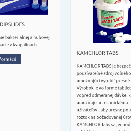
DIPSLIDES
ie bakteriálnej a hubovej
ácie v kvapalinách
KAMCHLOR TABS
nformácií
KAMCHLOR TABS je bezpečn
používateľné zdroj voľného
umožňujúci vyrobiť presné 
Výrobok je vo forme tabliet
vopred odmeranej dávke, k
umožňuje netechnickému
užívateľovi, aby presne pou
roztok na požadovanej úro
KAMCHLOR Tabs sa jednod