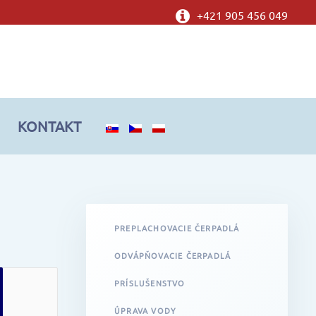
+421 905 456 049
KONTAKT
PREPLACHOVACIE ČERPADLÁ
ODVÁPŇOVACIE ČERPADLÁ
PRÍSLUŠENSTVO
ÚPRAVA VODY