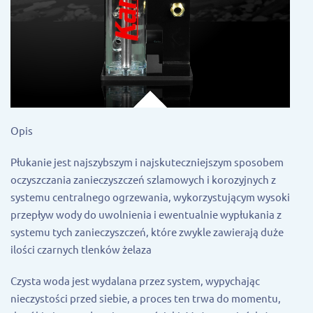
Opis
Płukanie jest najszybszym i najskuteczniejszym sposobem
oczyszczania zanieczyszczeń szlamowych i korozyjnych z
systemu centralnego ogrzewania, wykorzystującym wysoki
przepływ wody do uwolnienia i ewentualnie wypłukania z
systemu tych zanieczyszczeń, które zwykle zawierają duże
ilości czarnych tlenków żelaza
Czysta woda jest wydalana przez system, wypychając
nieczystości przed siebie, a proces ten trwa do momentu,