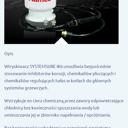
Opis
Wtryskiwacz SYSTEMSURE IK6 umożliwia bezpośrednie
stosowanie inhibitorów korozji, chemikaliów płuczących i
chemikaliów regulujących hałas w kotłach do głównych
systemów grzewczych.
Wstrzykuje on ciecz chemiczną przez zawory odpowietrzające
chłodnicy bez konieczności spuszczania wody lub
umieszczania jej w zbiorniku napełniania / opróżniania.
Bez konieczności wchodzenia w przestrzeń powietrzną