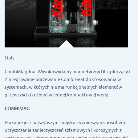
Opis
CombiMagdual Wysokowydajny magnetyczny filtr płuczący i
Zintegrowane ogrzewanie CombiHeat do stosowania w
systemach, w których nie ma funkcjonalnych elementów
grzewczych (kotłów) w jednej kompaktowej wersji.
COMBIMAG
Płukanie jest najszybszym i najskuteczniejszym sposobem
oczyszczania zanieczyszczeń szlamowych i korozyjnych z
systemu centralnego ogrzewania, wykorzystującym wysoki