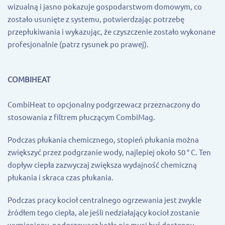
wizualną i jasno pokazuje gospodarstwom domowym, co
zostało usunięte z systemu, potwierdzając potrzebę
przepłukiwania i wykazując, że czyszczenie zostało wykonane
profesjonalnie (patrz rysunek po prawej).
COMBIHEAT
CombiHeat to opcjonalny podgrzewacz przeznaczony do
stosowania z filtrem płuczącym CombiMag.
Podczas płukania chemicznego, stopień płukania można
zwiększyć przez podgrzanie wody, najlepiej około 50 ° C. Ten
dopływ ciepła zazwyczaj zwiększa wydajność chemiczną
płukania i skraca czas płukania.
Podczas pracy kocioł centralnego ogrzewania jest zwykle
źródłem tego ciepła, ale jeśli nedziałający kocioł zostanie
wymieniony, podgrzewacz kotła nie musi być dostępny.