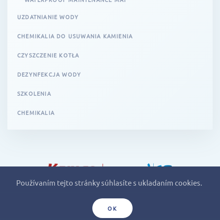
UZDATNIANIE WODY
CHEMIKALIA DO USUWANIA KAMIENIA
CZYSZCZENIE KOTŁA
DEZYNFEKCJA WODY
SZKOLENIA
CHEMIKALIA
Používaním tejto stránky súhlasíte s ukladaním cookies.
MAROX, s.r.o., Klincová 37, 821 08 Bratislava
© 2018
OK